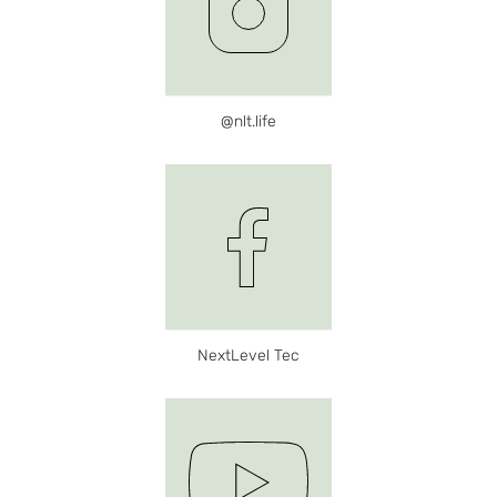
@nlt.life
NextLevel Tec