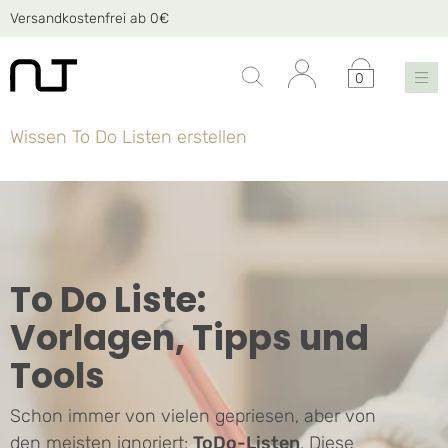
Versandkostenfrei ab 0€
0
Wissen
To Do Listen erstellen
To Do Liste:
Vorlagen, Tipps und
Tools
Schon immer von vielen gepriesen, aber von
den meisten ignoriert:
ToDo-Listen
. Diese