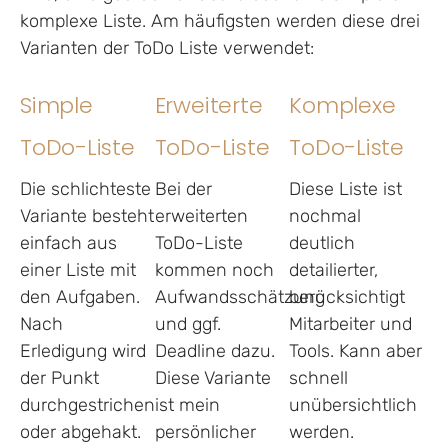
komplexe Liste. Am häufigsten werden diese drei
Varianten der ToDo Liste verwendet:
Simple
Erweiterte
Komplexe
ToDo-Liste
ToDo-Liste
ToDo-Liste
Die schlichteste
Bei der
Diese Liste ist
Variante besteht
erweiterten
nochmal
einfach aus
ToDo-Liste
deutlich
einer Liste mit
kommen noch
detailierter,
den Aufgaben.
Aufwandsschätzung
berücksichtigt
Nach
und ggf.
Mitarbeiter und
Erledigung wird
Deadline dazu.
Tools. Kann aber
der Punkt
Diese Variante
schnell
durchgestrichen
ist mein
unübersichtlich
oder abgehakt.
persönlicher
werden.